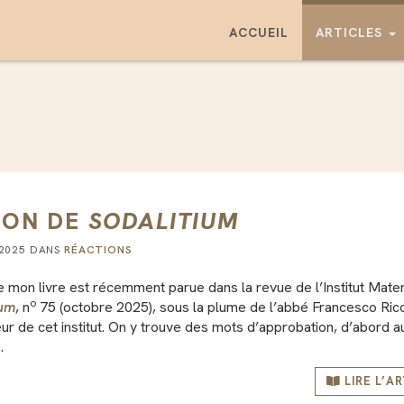
ACCUEIL
ARTICLES
ION DE
SODALITIUM
 2025 DANS
RÉACTIONS
 mon livre est récemment parue dans la revue de l’Institut Mate
o
ium
, n
75 (octobre 2025), sous la plume de l’abbé Francesco Ric
 de cet institut. On y trouve des mots d’approbation, d’abord au
…
LIRE L’A