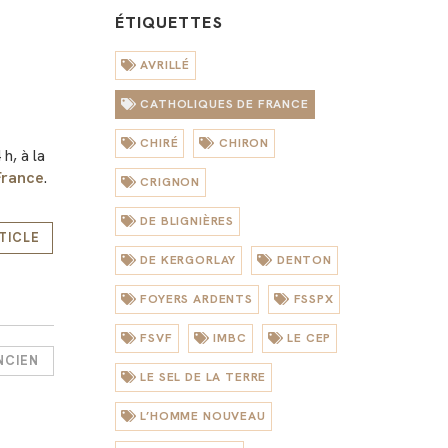
ÉTIQUETTES
AVRILLÉ
CATHOLIQUES DE FRANCE
CHIRÉ
CHIRON
h, à la
France
.
CRIGNON
DE BLIGNIÈRES
RTICLE
DE KERGORLAY
DENTON
FOYERS ARDENTS
FSSPX
FSVF
IMBC
LE CEP
NCIEN
LE SEL DE LA TERRE
L’HOMME NOUVEAU