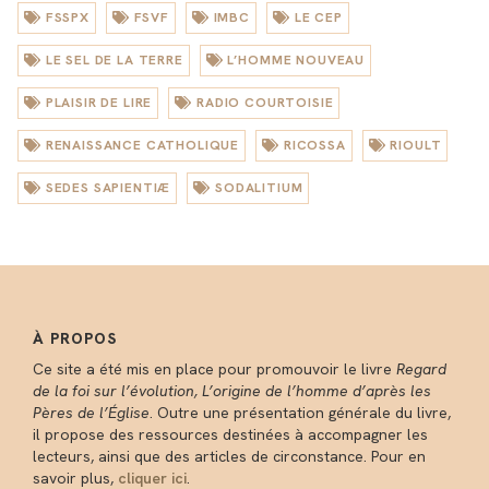
FSSPX
FSVF
IMBC
LE CEP
LE SEL DE LA TERRE
L’HOMME NOUVEAU
PLAISIR DE LIRE
RADIO COURTOISIE
RENAISSANCE CATHOLIQUE
RICOSSA
RIOULT
SEDES SAPIENTIÆ
SODALITIUM
À PROPOS
Ce site a été mis en place pour promouvoir le livre
Regard
de la foi sur l’évolution, L’origine de l’homme d’après les
Pères de l’Église
. Outre une présentation générale du livre,
il propose des ressources destinées à accompagner les
lecteurs, ainsi que des articles de circonstance. Pour en
savoir plus,
cliquer ici
.